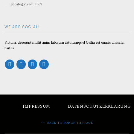
Uncategorized
(82)
WE ARE SOCIAL!
Fictum, deserunt mollit anim laborum astutumque! Gallia est omnis divisa in
partes.
IMPRESSUM
DATENSCHUTZERKLÄRUNG
BACK TO TOP OF THE PAGE