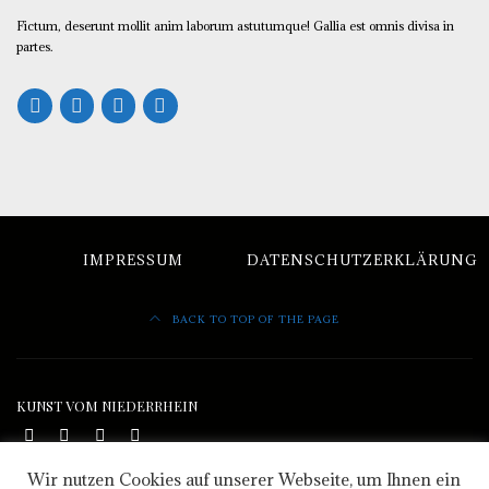
Fictum, deserunt mollit anim laborum astutumque! Gallia est omnis divisa in
partes.
IMPRESSUM
DATENSCHUTZERKLÄRUNG
BACK TO TOP OF THE PAGE
KUNST VOM NIEDERRHEIN
Wir nutzen Cookies auf unserer Webseite, um Ihnen ein
Heike Isenberg