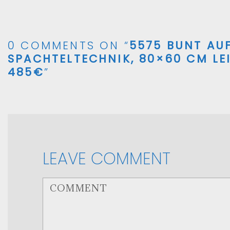
0 COMMENTS ON “
5575 BUNT AUF
SPACHTELTECHNIK, 80×60 CM LE
485€
”
LEAVE COMMENT
<b>Comment</b> ( * )